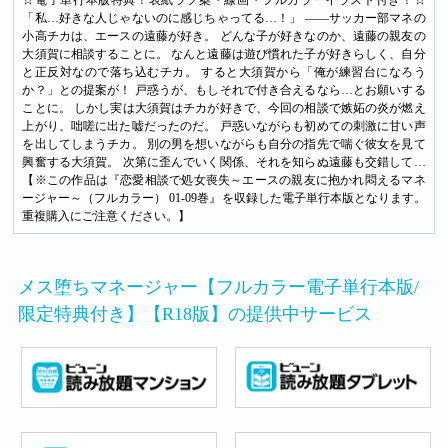
☆電子単行本版特典！表紙ラフ案・線画・フルカラーイラスト付き！☆
「私…好きな人じゃないのに感じちゃってる…！」 ――サッカー部マネの
小高チカは、エースの遠藤が好き。 どんな子が好きなのか、遠藤の親友の
大須賀に相談することに。 なんと遠藤は遊び慣れた子が好きらしく、自分
と正反対なので落ち込むチカ。 すると大須賀から「俺が練習台になろう
か？」との提案が！ 戸惑うが、もしそれで付き合えるなら…とお願いする
ことに。 しかし実は大須賀はチカが好きで、今回の相談で嫉妬の炎が燃え
上がり、咄嗟に出た嘘だったのだ。 戸惑いながらも初めての刺激に甘い声
を出してしまうチカ。 別の男を想いながらも自分の指先で喘ぐ彼女を見て
興奮する大須賀。 次第に歪んでいく関係、それを知らぬ遠藤も交錯して…
【※この作品は『恋愛相談で処女喪失～エースの親友に抱かれ悶えるマネ
ージャー～（フルカラー） 01-09巻』を収録した電子単行本版となります。
重複購入にご注意ください。】
メス堕ちマネージャー【フルカラー電子単行本版/
限定特典付き】【R18版】の提供中サービス