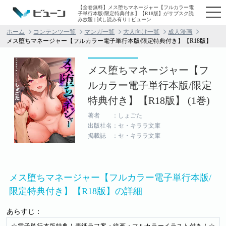
【全巻無料】メス堕ちマネージャー【フルカラー電
子単行本版/限定特典付き】【R18版】がサブスク読
み放題 | 試し読み有り | ビューン
ホーム
コンテンツ一覧
マンガ一覧
大人向け一覧
成人漫画
メス堕ちマネージャー【フルカラー電子単行本版/限定特典付き】【R18版】
メス堕ちマネージャー【フ
ルカラー電子単行本版/限定
特典付き】【R18版】 (1巻)
著者 ：しょごた
出版社名：セ・キララ文庫
掲載誌 ：セ・キララ文庫
メス堕ちマネージャー【フルカラー電子単行本版/
限定特典付き】【R18版】の詳細
あらすじ：