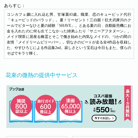
あらすじ：
コンカフェ嬢に入れ込む男、甘塚翼43歳。職業、恋のキューピッド代行
「キューピッドのバラッド」。夏！リーゼント！三白眼！狂犬武庫川のク
ールでビターなひと夏の経験「SHAVE」。とある夏の日、自動販売機にお
金を入れたのに何も出てこなかった姉弟ふたり「サニーアフタヌーン」。
メイド喫茶に居座る幽霊とそこで働き始めた内気なメイドの、つかの間の
友情「メイドリームビリーバー」。切なさのビートが走る全4作品を収録し
た、やすひろじによる作品集2nd。寂しさという宝石は今日もまた、僕らの
そばでキラリ輝く。
花束の微熱の提供中サービス