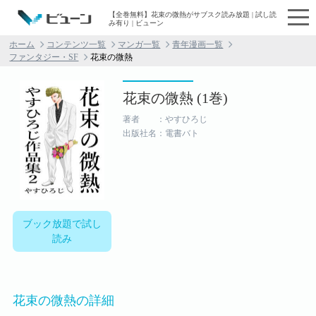
【全巻無料】花束の微熱がサブスク読み放題 | 試し読
み有り | ビューン
ホーム
コンテンツ一覧
マンガ一覧
青年漫画一覧
ファンタジー・SF
花束の微熱
花束の微熱 (1巻)
著者 ：やすひろじ
出版社名：電書バト
ブック放題で試し
読み
花束の微熱の詳細