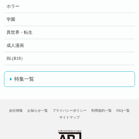
ホラー
学園
異世界・転生
成人漫画
BL(R18）
特集一覧
会社情報
お知らせ一覧
プライバシーポリシー
利用規約一覧
FAQ一覧
サイトマップ