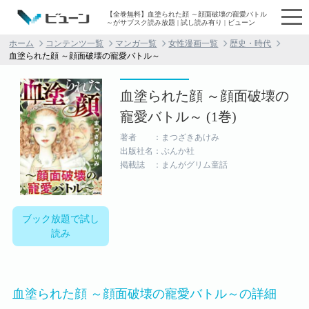
【全巻無料】血塗られた顔 ～顔面破壊の寵愛バトル
～がサブスク読み放題 | 試し読み有り | ビューン
ホーム
コンテンツ一覧
マンガ一覧
女性漫画一覧
歴史・時代
血塗られた顔 ～顔面破壊の寵愛バトル～
血塗られた顔 ～顔面破壊の
寵愛バトル～ (1巻)
著者 ：まつざきあけみ
出版社名：ぶんか社
掲載誌 ：まんがグリム童話
ブック放題で試し
読み
血塗られた顔 ～顔面破壊の寵愛バトル～の詳細