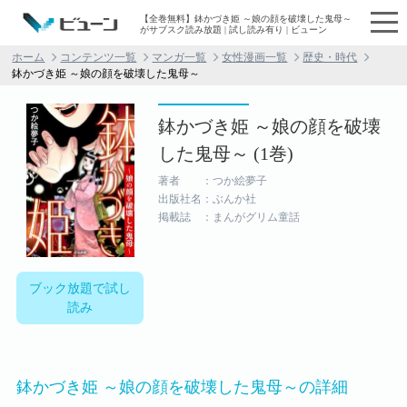
【全巻無料】鉢かづき姫 ～娘の顔を破壊した鬼母～
がサブスク読み放題 | 試し読み有り | ビューン
ホーム
コンテンツ一覧
マンガ一覧
女性漫画一覧
歴史・時代
鉢かづき姫 ～娘の顔を破壊した鬼母～
鉢かづき姫 ～娘の顔を破壊
した鬼母～ (1巻)
著者 ：つか絵夢子
出版社名：ぶんか社
掲載誌 ：まんがグリム童話
ブック放題で試し
読み
鉢かづき姫 ～娘の顔を破壊した鬼母～の詳細