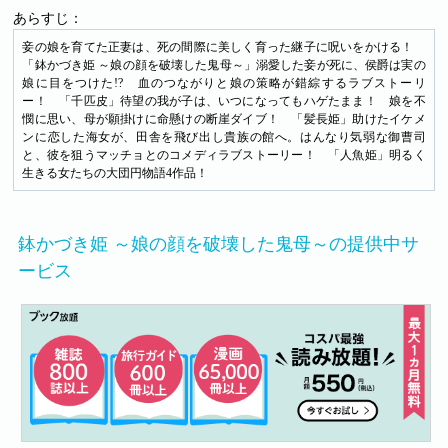
あらすじ：
妾の娘を育てた正妻は、死の間際に美しく育った継子に呪いをかける！
「鉢かづき姫 ～娘の顔を破壊した鬼母～」溺愛した妾が死に、侯爵は実の
娘に目をつけた!? 血のつながりと娘の策略が錯綜するラブストーリ
ー！ 「千匹皮」待望の我が子は、いつになってもハゲたまま！ 娘を不
憫に思い、母が願掛けに命懸けの断崖ダイブ！ 「髪長姫」助けたイケメ
ンに恋した海女が、田舎を飛び出し貴族の館へ。はんなり気弱な御曹司
と、彼を狙うマッチョとのコメディラブストーリー！ 「人魚姫」明るく
生きる女たちの大団円物語4作品！
鉢かづき姫 ～娘の顔を破壊した鬼母～の提供中サ
ービス