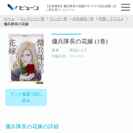
【全巻無料】傭兵隊長の花嫁がサブスク読み放題 | 試
し読み有り | ビューン
ホーム
コンテンツ一覧
マンガ一覧
女性漫画一覧
恋愛・ラブコメ
傭兵隊長の花嫁
傭兵隊長の花嫁 (1巻)
著者 ：長池とも子
出版社名：コンパス
ブック放題で試し
読み
傭兵隊長の花嫁の詳細