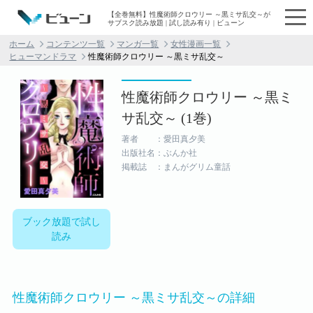
【全巻無料】性魔術師クロウリー ～黒ミサ乱交～が
サブスク読み放題 | 試し読み有り | ビューン
ホーム
コンテンツ一覧
マンガ一覧
女性漫画一覧
ヒューマンドラマ
性魔術師クロウリー ～黒ミサ乱交～
性魔術師クロウリー ～黒ミ
サ乱交～ (1巻)
著者 ：愛田真夕美
出版社名：ぶんか社
掲載誌 ：まんがグリム童話
ブック放題で試し
読み
性魔術師クロウリー ～黒ミサ乱交～の詳細