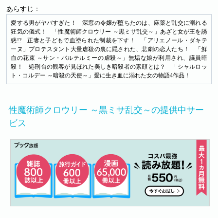
あらすじ：
愛する男がヤバすぎた！ 深窓の令嬢が堕ちたのは、麻薬と乱交に溺れる
狂気の儀式！ 「性魔術師クロウリー ～黒ミサ乱交～」あざと女が王を誘
惑!? 正妻と子どもで血塗られた制裁を下す！ 「アリエノール・ダキテ
ーヌ」プロテスタント大量虐殺の裏に隠された、悲劇の恋人たち！ 「鮮
血の花束 ～サン・バルテルミーの虐殺～」無垢な娘が利用され、議員暗
殺！ 処刑台の観客が見ほれた美しき暗殺者の素顔とは？ 「シャルロッ
ト・コルデー ～暗殺の天使～」愛に生き血に溺れた女の物語4作品！
性魔術師クロウリー ～黒ミサ乱交～の提供中サー
ビス