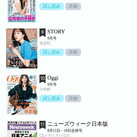
試し読み
詳細
STORY
9月号
光文社
試し読み
詳細
Oggi
9月号
小学館
試し読み
詳細
ニューズウィーク日本版
8月11日・18日合併号
CEメディアハウス