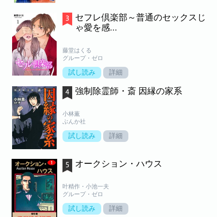
セフレ倶楽部～普通のセックスじ
ゃ愛を感...
藤堂はくる
グループ・ゼロ
試し読み
詳細
強制除霊師・斎 因縁の家系
小林薫
ぶんか社
試し読み
詳細
オークション・ハウス
叶精作・小池一夫
グループ・ゼロ
試し読み
詳細