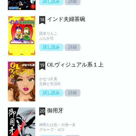
試し読み
詳細
インド夫婦茶碗
流水りんこ
ぶんか社
試し読み
詳細
OLヴィジュアル系１上
かなつ久美
主婦と生活社
試し読み
詳細
御用牙
神田たけ志・小池一夫
グループ・ゼロ