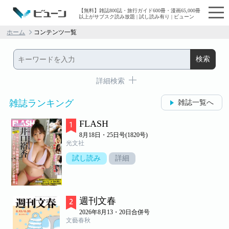
【無料】雑誌800誌・旅行ガイド600冊・漫画65,000冊
以上がサブスク読み放題 | 試し読み有り | ビューン
ホーム
コンテンツ一覧
詳細検索
雑誌ランキング
雑誌一覧へ
FLASH
8月18日・25日号(1820号)
光文社
試し読み
詳細
週刊文春
2026年8月13・20日合併号
文藝春秋