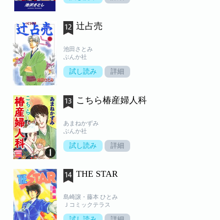
辻占売
池田さとみ
ぶんか社
試し読み
詳細
こちら椿産婦人科
あまねかずみ
ぶんか社
試し読み
詳細
THE STAR
島崎譲・藤本 ひとみ
Ｊコミックテラス
試し読み
詳細