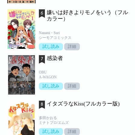
嫌いは好きよりモノをいう（フル
カラー）
Nanami・Suri
シーモアコミックス
試し読み
詳細
感染者
OBU
A-WAGON
試し読み
詳細
イタズラなKiss(フルカラー版)
多田かおる
ミナトプロ/エムズ
試し読み
詳細