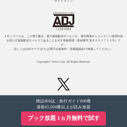
サイトマップ
ＡＢＪマークは、この電子書店・電子書籍配信サービスが、著作権者からコンテンツ使用許諾
を得た正規版配信サービスであることを示す登録商標（登録番号 第６０９１７１３号）で
す。
詳しくは[ABJマーク]または[電子出版制作・流通協議会]で検索してください。
Copyright© Viewn Corp. All Rights Reserved.
雑誌800誌・旅行ガイド600冊
漫画65,000冊以上が読み放題
ブック放題 1ヵ月無料で試す