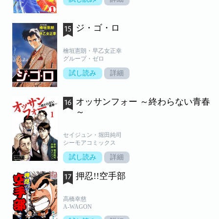
ジ・ゴ・ロ
檜垣憲朗・早乙女正幸
グループ・ゼロ
試し読み
詳細
オッサンフォー ～終わらない青春
～
セイジュン・堀田純司
シーモアコミックス
試し読み
詳細
押忍!!空手部
高橋幸慈
A-WAGON