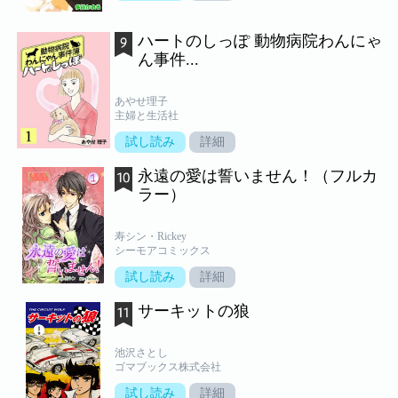
ハートのしっぽ 動物病院わんにゃ
ん事件...
あやせ理子
主婦と生活社
試し読み
詳細
永遠の愛は誓いません！（フルカ
ラー）
寿シン・Rickey
シーモアコミックス
試し読み
詳細
サーキットの狼
池沢さとし
ゴマブックス株式会社
試し読み
詳細