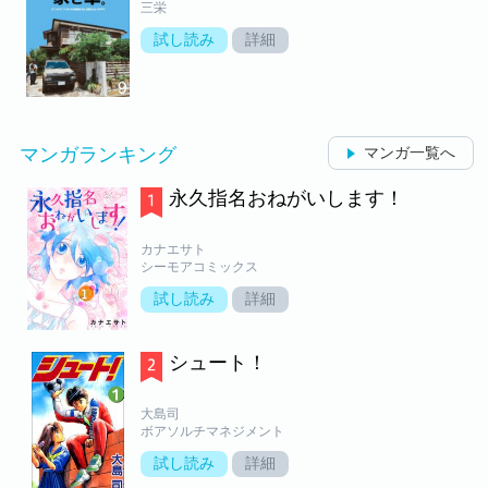
三栄
試し読み
詳細
マンガランキング
マンガ一覧へ
永久指名おねがいします！
カナエサト
シーモアコミックス
試し読み
詳細
シュート！
大島司
ボアソルチマネジメント
試し読み
詳細