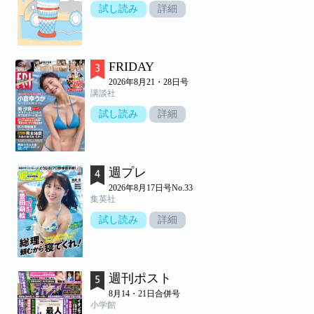
試し読み
詳細
FRIDAY
2026年8月21・28日号
講談社
試し読み
詳細
週プレ
2026年8月17日号No.33
集英社
試し読み
詳細
週刊ポスト
8月14・21日合併号
小学館