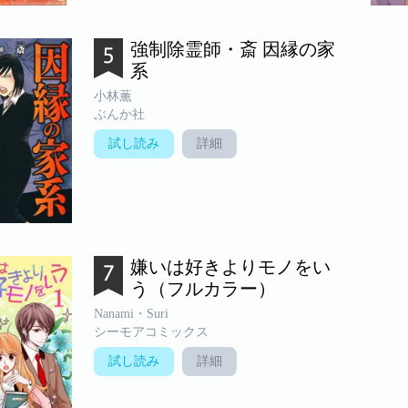
強制除霊師・斎 因縁の家
系
小林薫
ぶんか社
試し読み
詳細
嫌いは好きよりモノをい
う（フルカラー）
Nanami・Suri
シーモアコミックス
試し読み
詳細