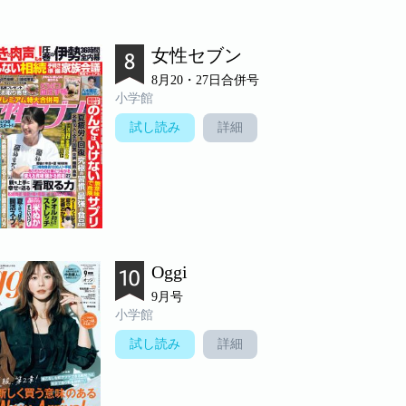
女性セブン
8月20・27日合併号
小学館
試し読み
詳細
Oggi
9月号
小学館
試し読み
詳細