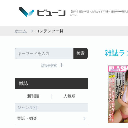
【無料】雑誌800誌・旅行ガイド600冊・漫画65,000冊以
ューン
ホーム
コンテンツ一覧
雑誌ラ
詳細検索
雑誌
新刊順
人気順
ジャンル別
実話・娯楽