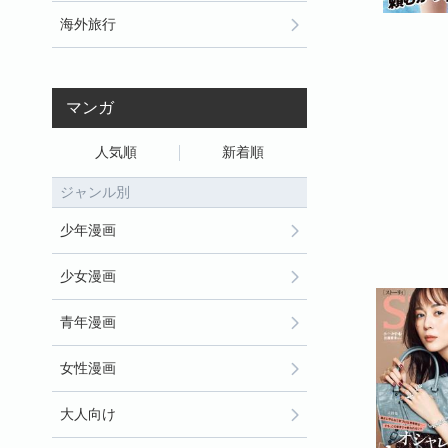
海外旅行
マンガ
人気順
新着順
ジャンル別
少年漫画
少女漫画
青年漫画
女性漫画
大人向け