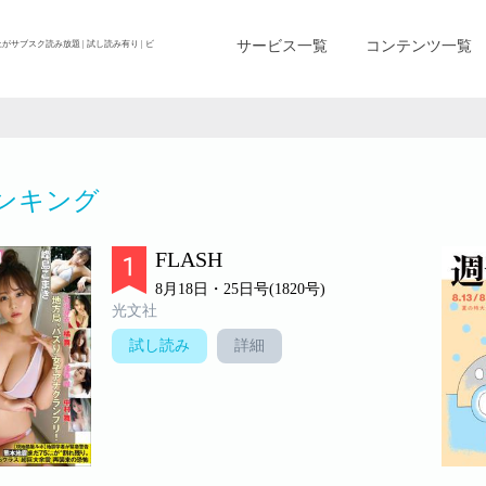
サービス一覧
コンテンツ一覧
上がサブスク読み放題 | 試し読み有り | ビ
ンキング
FLASH
8月18日・25日号(1820号)
光文社
試し読み
詳細