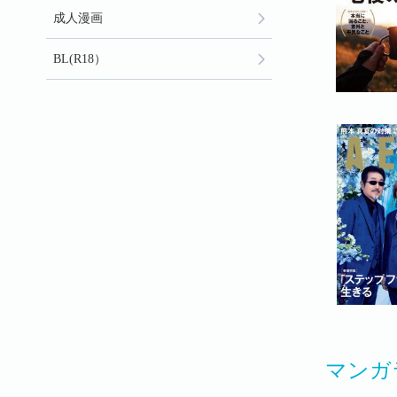
成人漫画
BL(R18）
マンガ