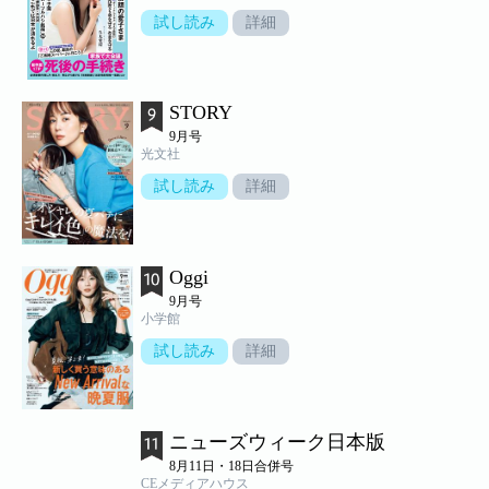
試し読み
詳細
STORY
9月号
光文社
試し読み
詳細
Oggi
9月号
小学館
試し読み
詳細
ニューズウィーク日本版
8月11日・18日合併号
CEメディアハウス