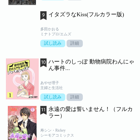
イタズラなKiss(フルカラー版)
多田かおる
ミナトプロ/エムズ
試し読み
詳細
ハートのしっぽ 動物病院わんにゃ
ん事件...
あやせ理子
主婦と生活社
試し読み
詳細
永遠の愛は誓いません！（フルカ
ラー）
寿シン・Rickey
シーモアコミックス