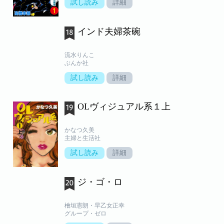
試し読み
詳細
インド夫婦茶碗
流水りんこ
ぶんか社
試し読み
詳細
OLヴィジュアル系１上
かなつ久美
主婦と生活社
試し読み
詳細
ジ・ゴ・ロ
檜垣憲朗・早乙女正幸
グループ・ゼロ