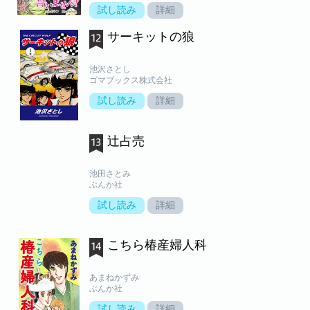
試し読み
詳細
サーキットの狼
池沢さとし
ゴマブックス株式会社
試し読み
詳細
辻占売
池田さとみ
ぶんか社
試し読み
詳細
こちら椿産婦人科
あまねかずみ
ぶんか社
試し読み
詳細