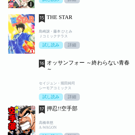
THE STAR
島崎譲・藤本 ひとみ
Ｊコミックテラス
試し読み
詳細
オッサンフォー ～終わらない青春
～
セイジュン・堀田純司
シーモアコミックス
試し読み
詳細
押忍!!空手部
高橋幸慈
A-WAGON