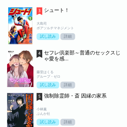
シュート！
大島司
ボアソルチマネジメント
試し読み
詳細
セフレ倶楽部～普通のセックスじ
ゃ愛を感...
藤堂はくる
グループ・ゼロ
試し読み
詳細
強制除霊師・斎 因縁の家系
小林薫
ぶんか社
試し読み
詳細