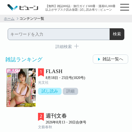
【無料】雑誌800誌・旅行ガイド600冊・漫画65,000冊
以上がサブスク読み放題 | 試し読み有り | ビューン
ホーム
コンテンツ一覧
詳細検索
雑誌ランキング
雑誌一覧へ
FLASH
8月18日・25日号(1820号)
光文社
試し読み
詳細
週刊文春
2026年8月13・20日合併号
文藝春秋