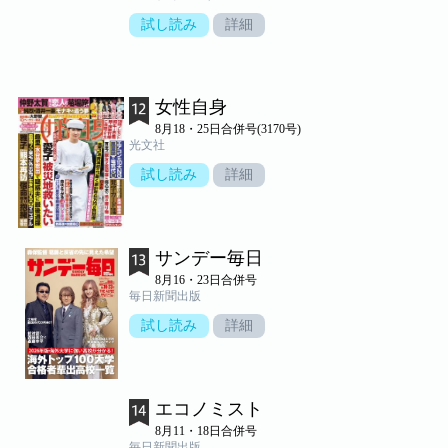
試し読み
詳細
女性自身
8月18・25日合併号(3170号)
光文社
試し読み
詳細
サンデー毎日
8月16・23日合併号
毎日新聞出版
試し読み
詳細
エコノミスト
8月11・18日合併号
毎日新聞出版