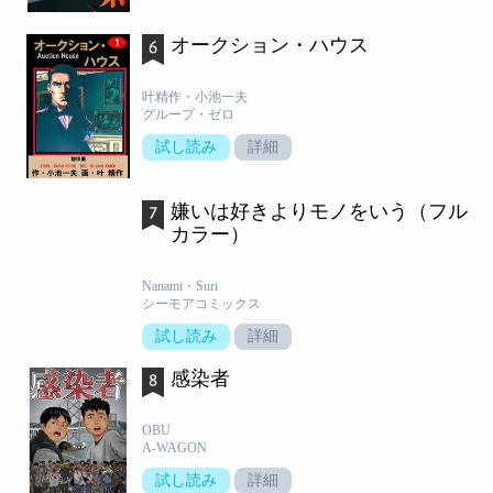
オークション・ハウス
叶精作・小池一夫
グループ・ゼロ
試し読み
詳細
嫌いは好きよりモノをいう（フル
カラー）
Nanami・Suri
シーモアコミックス
試し読み
詳細
感染者
OBU
A-WAGON
試し読み
詳細