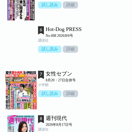
試し読み
詳細
Hot-Dog PRESS
No.608 2026/8/6号
講談社
試し読み
詳細
女性セブン
8月20・27日合併号
小学館
試し読み
詳細
週刊現代
2026年8月17日号
講談社