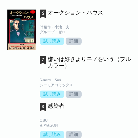
オークション・ハウス
叶精作・小池一夫
グループ・ゼロ
試し読み
詳細
嫌いは好きよりモノをいう（フル
カラー）
Nanami・Suri
シーモアコミックス
試し読み
詳細
感染者
OBU
A-WAGON
試し読み
詳細