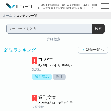
【無料】雑誌800誌・旅行ガイド600冊・漫画65,000冊
以上がサブスク読み放題 | 試し読み有り | ビューン
ホーム
コンテンツ一覧
詳細検索
雑誌ランキング
雑誌一覧へ
FLASH
8月18日・25日号(1820号)
光文社
試し読み
詳細
週刊文春
2026年8月13・20日合併号
文藝春秋