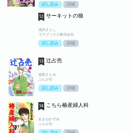
試し読み
詳細
サーキットの狼
池沢さとし
ゴマブックス株式会社
試し読み
詳細
辻占売
池田さとみ
ぶんか社
試し読み
詳細
こちら椿産婦人科
あまねかずみ
ぶんか社
試し読み
詳細