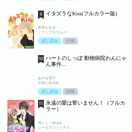
イタズラなKiss(フルカラー版)
多田かおる
ミナトプロ/エムズ
試し読み
詳細
ハートのしっぽ 動物病院わんにゃ
ん事件...
あやせ理子
主婦と生活社
試し読み
詳細
永遠の愛は誓いません！（フルカ
ラー）
寿シン・Rickey
シーモアコミックス