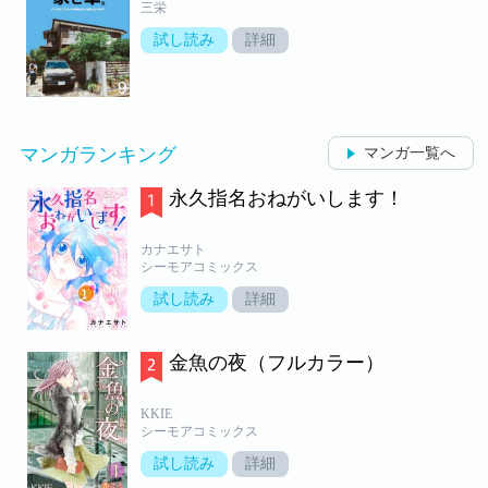
三栄
試し読み
詳細
マンガランキング
マンガ一覧へ
永久指名おねがいします！
カナエサト
シーモアコミックス
試し読み
詳細
金魚の夜（フルカラー）
KKIE
シーモアコミックス
試し読み
詳細