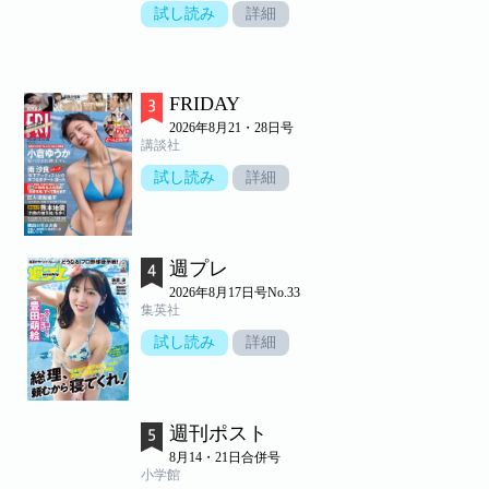
試し読み
詳細
FRIDAY
2026年8月21・28日号
講談社
試し読み
詳細
週プレ
2026年8月17日号No.33
集英社
試し読み
詳細
週刊ポスト
8月14・21日合併号
小学館