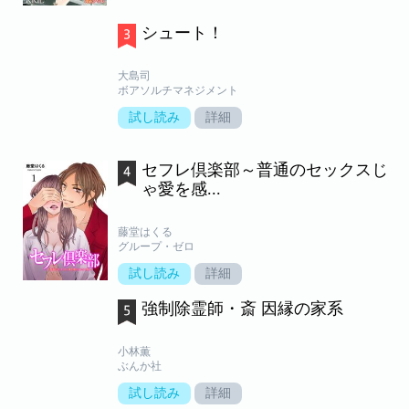
シュート！
大島司
ボアソルチマネジメント
試し読み
詳細
セフレ倶楽部～普通のセックスじ
ゃ愛を感...
藤堂はくる
グループ・ゼロ
試し読み
詳細
強制除霊師・斎 因縁の家系
小林薫
ぶんか社
試し読み
詳細