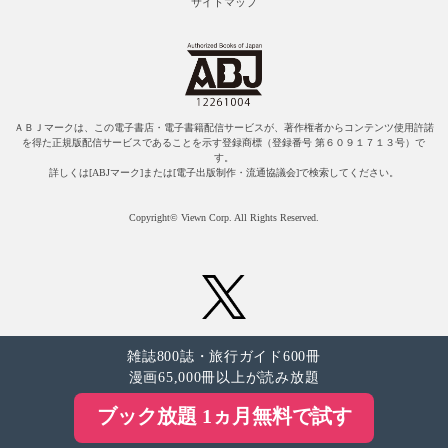
サイトマップ
ＡＢＪマークは、この電子書店・電子書籍配信サービスが、著作権者からコンテンツ使用許諾
を得た正規版配信サービスであることを示す登録商標（登録番号 第６０９１７１３号）で
す。
詳しくは[ABJマーク]または[電子出版制作・流通協議会]で検索してください。
Copyright© Viewn Corp. All Rights Reserved.
雑誌800誌・旅行ガイド600冊
漫画65,000冊以上が読み放題
ブック放題 1ヵ月無料で試す