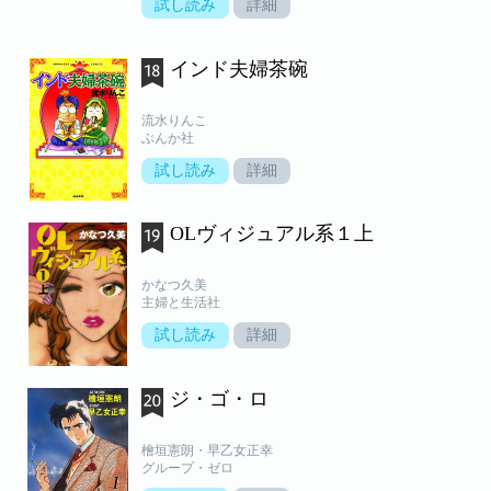
試し読み
詳細
インド夫婦茶碗
流水りんこ
ぶんか社
試し読み
詳細
OLヴィジュアル系１上
かなつ久美
主婦と生活社
試し読み
詳細
ジ・ゴ・ロ
檜垣憲朗・早乙女正幸
グループ・ゼロ