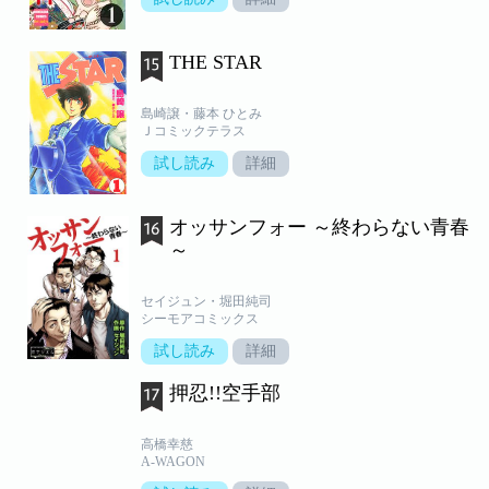
THE STAR
島崎譲・藤本 ひとみ
Ｊコミックテラス
試し読み
詳細
オッサンフォー ～終わらない青春
～
セイジュン・堀田純司
シーモアコミックス
試し読み
詳細
押忍!!空手部
高橋幸慈
A-WAGON