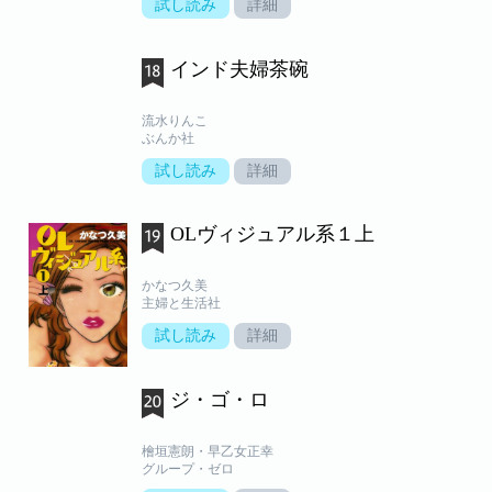
試し読み
詳細
インド夫婦茶碗
流水りんこ
ぶんか社
試し読み
詳細
OLヴィジュアル系１上
かなつ久美
主婦と生活社
試し読み
詳細
ジ・ゴ・ロ
檜垣憲朗・早乙女正幸
グループ・ゼロ