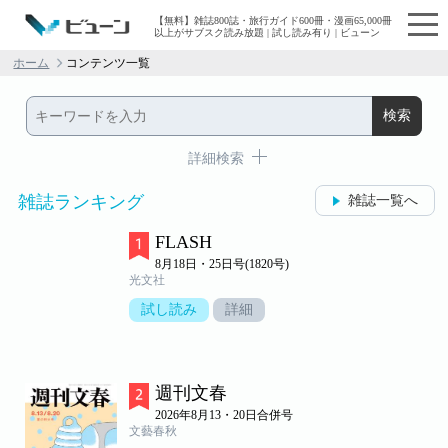
【無料】雑誌800誌・旅行ガイド600冊・漫画65,000冊
以上がサブスク読み放題 | 試し読み有り | ビューン
ホーム
コンテンツ一覧
詳細検索
雑誌ランキング
雑誌一覧へ
FLASH
8月18日・25日号(1820号)
光文社
試し読み
詳細
週刊文春
2026年8月13・20日合併号
文藝春秋