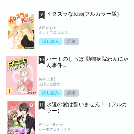
イタズラなKiss(フルカラー版)
多田かおる
ミナトプロ/エムズ
試し読み
詳細
ハートのしっぽ 動物病院わんにゃ
ん事件...
あやせ理子
主婦と生活社
試し読み
詳細
永遠の愛は誓いません！（フルカ
ラー）
寿シン・Rickey
シーモアコミックス