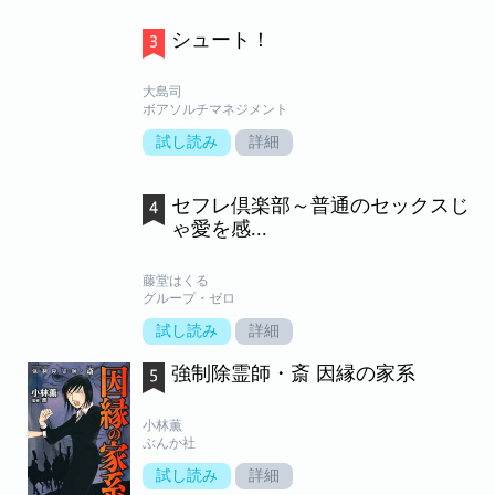
シュート！
大島司
ボアソルチマネジメント
試し読み
詳細
セフレ倶楽部～普通のセックスじ
ゃ愛を感...
藤堂はくる
グループ・ゼロ
試し読み
詳細
強制除霊師・斎 因縁の家系
小林薫
ぶんか社
試し読み
詳細