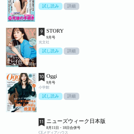
試し読み
詳細
STORY
9月号
光文社
試し読み
詳細
Oggi
9月号
小学館
試し読み
詳細
ニューズウィーク日本版
8月11日・18日合併号
CEメディアハウス