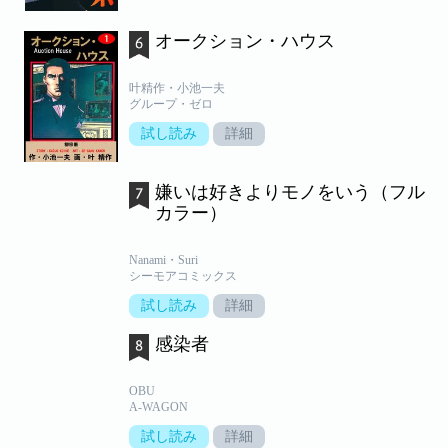
オークション・ハウス
叶精作・小池一夫
グループ・ゼロ
試し読み
詳細
嫌いは好きよりモノをいう（フル
カラー）
Nanami・Suri
シーモアコミックス
試し読み
詳細
感染者
OBU
A-WAGON
試し読み
詳細