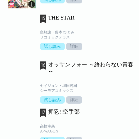
THE STAR
島崎譲・藤本 ひとみ
Ｊコミックテラス
試し読み
詳細
オッサンフォー ～終わらない青春
～
セイジュン・堀田純司
シーモアコミックス
試し読み
詳細
押忍!!空手部
高橋幸慈
A-WAGON