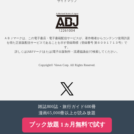
サイトマップ
ＡＢＪマークは、この電子書店・電子書籍配信サービスが、著作権者からコンテンツ使用許諾
を得た正規版配信サービスであることを示す登録商標（登録番号 第６０９１７１３号）で
す。
詳しくは[ABJマーク]または[電子出版制作・流通協議会]で検索してください。
Copyright© Viewn Corp. All Rights Reserved.
雑誌800誌・旅行ガイド600冊
漫画65,000冊以上が読み放題
ブック放題 1ヵ月無料で試す