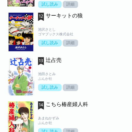
試し読み
詳細
サーキットの狼
池沢さとし
ゴマブックス株式会社
試し読み
詳細
辻占売
池田さとみ
ぶんか社
試し読み
詳細
こちら椿産婦人科
あまねかずみ
ぶんか社
試し読み
詳細