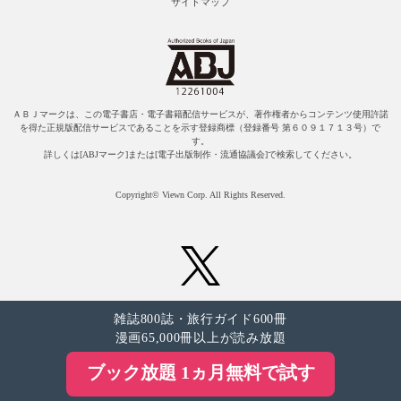
サイトマップ
ＡＢＪマークは、この電子書店・電子書籍配信サービスが、著作権者からコンテンツ使用許諾
を得た正規版配信サービスであることを示す登録商標（登録番号 第６０９１７１３号）で
す。
詳しくは[ABJマーク]または[電子出版制作・流通協議会]で検索してください。
Copyright© Viewn Corp. All Rights Reserved.
雑誌800誌・旅行ガイド600冊
漫画65,000冊以上が読み放題
ブック放題 1ヵ月無料で試す