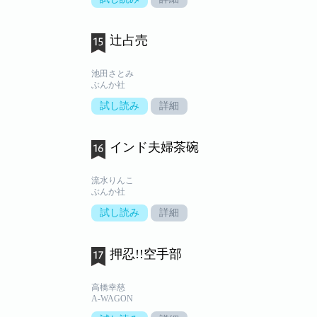
辻占売
池田さとみ
ぶんか社
試し読み
詳細
インド夫婦茶碗
流水りんこ
ぶんか社
試し読み
詳細
押忍!!空手部
高橋幸慈
A-WAGON