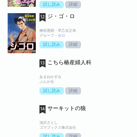
試し読み
詳細
ジ・ゴ・ロ
檜垣憲朗・早乙女正幸
グループ・ゼロ
試し読み
詳細
こちら椿産婦人科
あまねかずみ
ぶんか社
試し読み
詳細
サーキットの狼
池沢さとし
ゴマブックス株式会社
試し読み
詳細