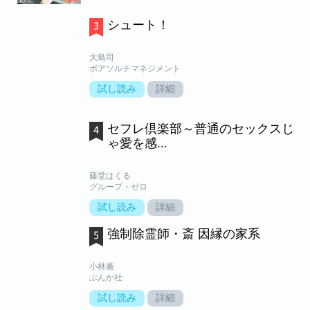
シュート！
大島司
ボアソルチマネジメント
試し読み
詳細
セフレ倶楽部～普通のセックスじ
ゃ愛を感...
藤堂はくる
グループ・ゼロ
試し読み
詳細
強制除霊師・斎 因縁の家系
小林薫
ぶんか社
試し読み
詳細