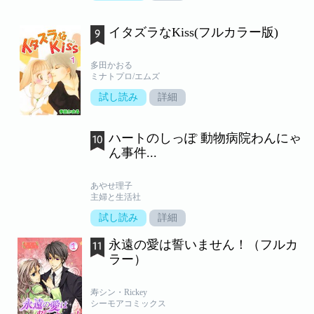
イタズラなKiss(フルカラー版)
多田かおる
ミナトプロ/エムズ
試し読み
詳細
ハートのしっぽ 動物病院わんにゃ
ん事件...
あやせ理子
主婦と生活社
試し読み
詳細
永遠の愛は誓いません！（フルカ
ラー）
寿シン・Rickey
シーモアコミックス