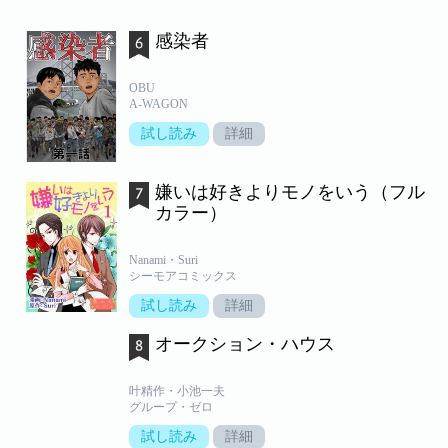
感染者
OBU
A-WAGON
試し読み
詳細
嫌いは好きよりモノをいう（フル
カラー）
Nanami・Suri
シーモアコミックス
試し読み
詳細
オークション・ハウス
叶精作・小池一夫
グループ・ゼロ
試し読み
詳細