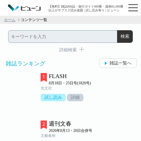
【無料】雑誌800誌・旅行ガイド600冊・漫画65,000冊
以上がサブスク読み放題 | 試し読み有り | ビューン
ホーム
コンテンツ一覧
詳細検索
雑誌ランキング
雑誌一覧へ
FLASH
8月18日・25日号(1820号)
光文社
試し読み
詳細
週刊文春
2026年8月13・20日合併号
文藝春秋