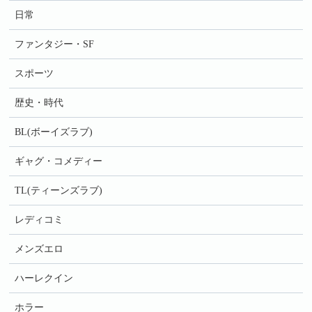
日常
ファンタジー・SF
スポーツ
歴史・時代
BL(ボーイズラブ)
ギャグ・コメディー
TL(ティーンズラブ)
レディコミ
メンズエロ
ハーレクイン
ホラー