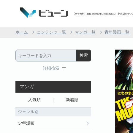
【全巻無料】THE MOMOTAROH PART.2 新装版がサ
ホーム
コンテンツ一覧
マンガ一覧
青年漫画一覧
詳細検索
マンガ
人気順
新着順
ジャンル別
少年漫画