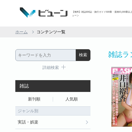
【無料】雑誌800誌・旅行ガイド600冊・漫画65,000冊以
ューン
ホーム
コンテンツ一覧
雑誌ラ
詳細検索
雑誌
新刊順
人気順
ジャンル別
実話・娯楽