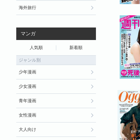
海外旅行
マンガ
人気順
新着順
ジャンル別
少年漫画
少女漫画
青年漫画
女性漫画
大人向け