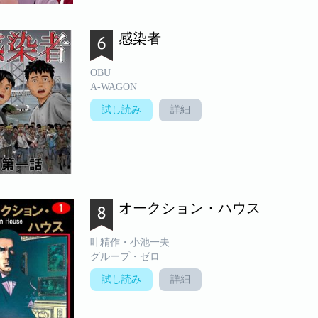
感染者
OBU
A-WAGON
試し読み
詳細
オークション・ハウス
叶精作・小池一夫
グループ・ゼロ
試し読み
詳細