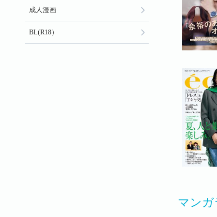
成人漫画
BL(R18）
マンガ