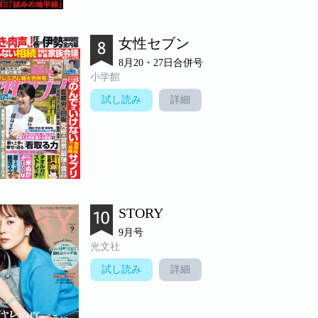
女性セブン
8月20・27日合併号
小学館
試し読み
詳細
STORY
9月号
光文社
試し読み
詳細