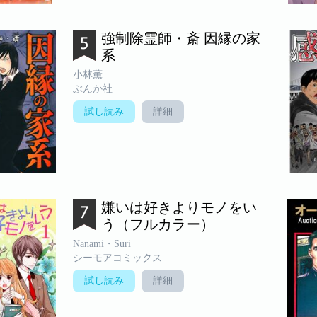
強制除霊師・斎 因縁の家
系
小林薫
ぶんか社
試し読み
詳細
嫌いは好きよりモノをい
う（フルカラー）
Nanami・Suri
シーモアコミックス
試し読み
詳細