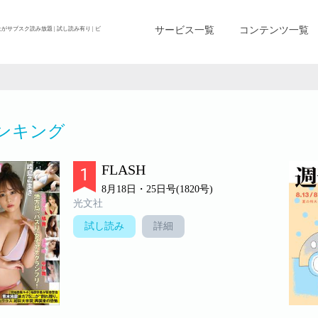
サービス一覧
コンテンツ一覧
上がサブスク読み放題 | 試し読み有り | ビ
ンキング
FLASH
8月18日・25日号(1820号)
光文社
試し読み
詳細