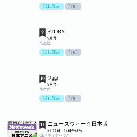
試し読み
詳細
STORY
9月号
光文社
試し読み
詳細
Oggi
9月号
小学館
試し読み
詳細
ニューズウィーク日本版
8月11日・18日合併号
CEメディアハウス