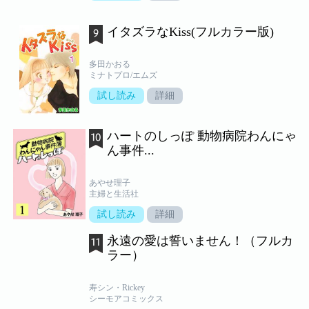
イタズラなKiss(フルカラー版)
多田かおる
ミナトプロ/エムズ
試し読み
詳細
ハートのしっぽ 動物病院わんにゃ
ん事件...
あやせ理子
主婦と生活社
試し読み
詳細
永遠の愛は誓いません！（フルカ
ラー）
寿シン・Rickey
シーモアコミックス