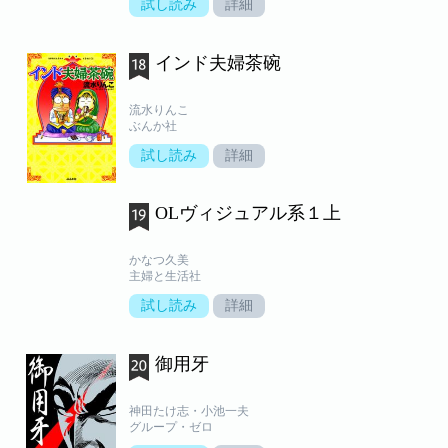
試し読み
詳細
インド夫婦茶碗
流水りんこ
ぶんか社
試し読み
詳細
OLヴィジュアル系１上
かなつ久美
主婦と生活社
試し読み
詳細
御用牙
神田たけ志・小池一夫
グループ・ゼロ