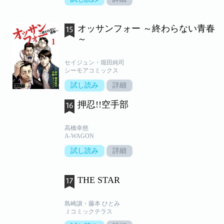
オッサンフォー ～終わらない青春
～
セイジュン・堀田純司
シーモアコミックス
試し読み
詳細
押忍!!空手部
高橋幸慈
A-WAGON
試し読み
詳細
THE STAR
島崎譲・藤本 ひとみ
Ｊコミックテラス