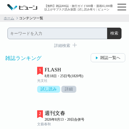
【無料】雑誌800誌・旅行ガイド600冊・漫画65,000冊
以上がサブスク読み放題 | 試し読み有り | ビューン
ホーム
コンテンツ一覧
詳細検索
雑誌ランキング
雑誌一覧へ
FLASH
8月18日・25日号(1820号)
光文社
試し読み
詳細
週刊文春
2026年8月13・20日合併号
文藝春秋