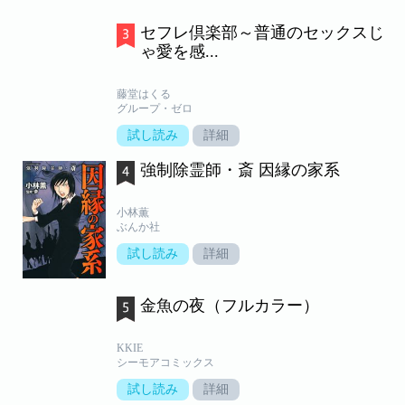
セフレ倶楽部～普通のセックスじ
ゃ愛を感...
藤堂はくる
グループ・ゼロ
試し読み
詳細
強制除霊師・斎 因縁の家系
小林薫
ぶんか社
試し読み
詳細
金魚の夜（フルカラー）
KKIE
シーモアコミックス
試し読み
詳細