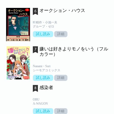
オークション・ハウス
叶精作・小池一夫
グループ・ゼロ
試し読み
詳細
嫌いは好きよりモノをいう（フル
カラー）
Nanami・Suri
シーモアコミックス
試し読み
詳細
感染者
OBU
A-WAGON
試し読み
詳細