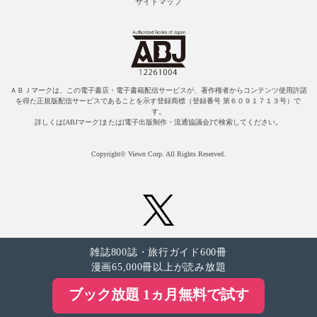
サイトマップ
ＡＢＪマークは、この電子書店・電子書籍配信サービスが、著作権者からコンテンツ使用許諾
を得た正規版配信サービスであることを示す登録商標（登録番号 第６０９１７１３号）で
す。
詳しくは[ABJマーク]または[電子出版制作・流通協議会]で検索してください。
Copyright© Viewn Corp. All Rights Reserved.
雑誌800誌・旅行ガイド600冊
漫画65,000冊以上が読み放題
ブック放題 1ヵ月無料で試す