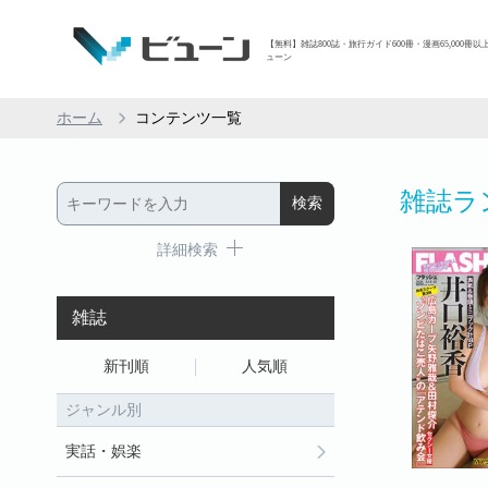
【無料】雑誌800誌・旅行ガイド600冊・漫画65,000冊以
ューン
ホーム
コンテンツ一覧
雑誌ラ
詳細検索
雑誌
新刊順
人気順
ジャンル別
実話・娯楽