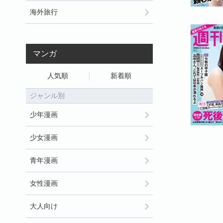
海外旅行
マンガ
人気順
新着順
ジャンル別
少年漫画
少女漫画
青年漫画
女性漫画
大人向け