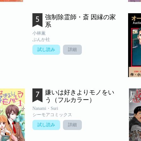
強制除霊師・斎 因縁の家
系
小林薫
ぶんか社
試し読み
詳細
嫌いは好きよりモノをい
う（フルカラー）
Nanami・Suri
シーモアコミックス
試し読み
詳細