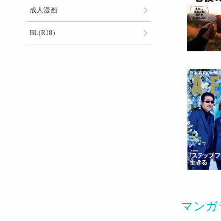
成人漫画
BL(R18）
マンガ