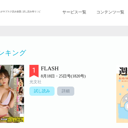
サービス一覧
コンテンツ一覧
上がサブスク読み放題 | 試し読み有り | ビ
ンキング
FLASH
8月18日・25日号(1820号)
光文社
試し読み
詳細