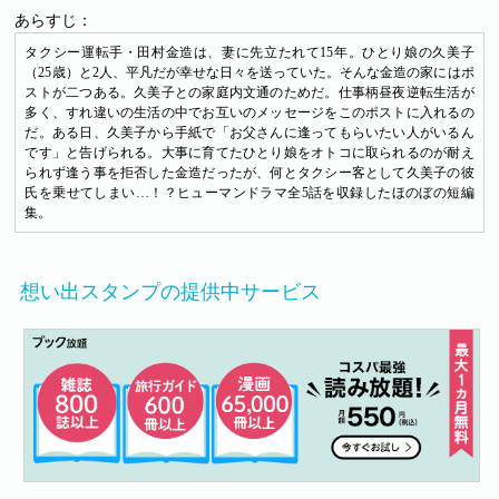
あらすじ：
タクシー運転手・田村金造は、妻に先立たれて15年。ひとり娘の久美子
（25歳）と2人、平凡だが幸せな日々を送っていた。そんな金造の家にはポ
ストが二つある。久美子との家庭内文通のためだ。仕事柄昼夜逆転生活が
多く、すれ違いの生活の中でお互いのメッセージをこのポストに入れるの
だ。ある日、久美子から手紙で「お父さんに逢ってもらいたい人がいるん
です」と告げられる。大事に育てたひとり娘をオトコに取られるのが耐え
られず逢う事を拒否した金造だったが、何とタクシー客として久美子の彼
氏を乗せてしまい…！？ヒューマンドラマ全5話を収録したほのぼの短編
集。
想い出スタンプの提供中サービス