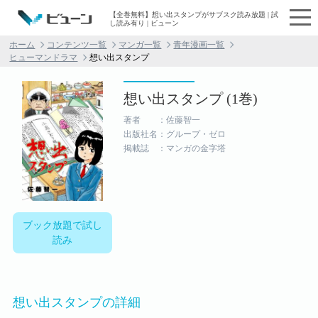
【全巻無料】想い出スタンプがサブスク読み放題 | 試
し読み有り | ビューン
ホーム
コンテンツ一覧
マンガ一覧
青年漫画一覧
ヒューマンドラマ
想い出スタンプ
想い出スタンプ (1巻)
著者 ：佐藤智一
出版社名：グループ・ゼロ
掲載誌 ：マンガの金字塔
ブック放題で試し
読み
想い出スタンプの詳細