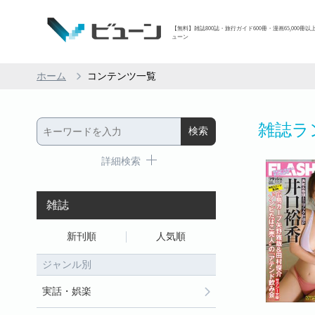
【無料】雑誌800誌・旅行ガイド600冊・漫画65,000冊以
ューン
ホーム
コンテンツ一覧
雑誌ラ
詳細検索
雑誌
新刊順
人気順
ジャンル別
実話・娯楽