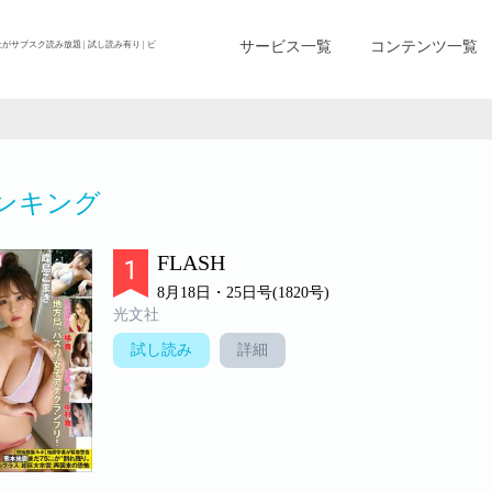
サービス一覧
コンテンツ一覧
上がサブスク読み放題 | 試し読み有り | ビ
ンキング
FLASH
8月18日・25日号(1820号)
光文社
試し読み
詳細