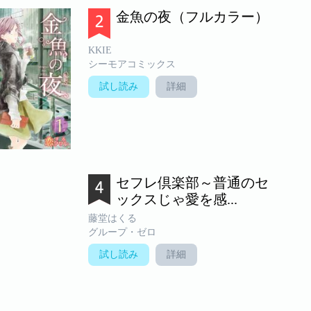
金魚の夜（フルカラー）
KKIE
シーモアコミックス
試し読み
詳細
セフレ倶楽部～普通のセ
ックスじゃ愛を感...
藤堂はくる
グループ・ゼロ
試し読み
詳細