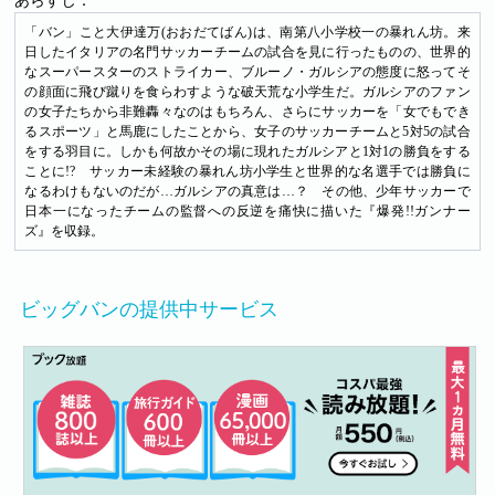
あらすじ：
「バン」こと大伊達万(おおだてばん)は、南第八小学校一の暴れん坊。来
日したイタリアの名門サッカーチームの試合を見に行ったものの、世界的
なスーパースターのストライカー、ブルーノ・ガルシアの態度に怒ってそ
の顔面に飛び蹴りを食らわすような破天荒な小学生だ。ガルシアのファン
の女子たちから非難轟々なのはもちろん、さらにサッカーを「女でもでき
るスポーツ」と馬鹿にしたことから、女子のサッカーチームと5対5の試合
をする羽目に。しかも何故かその場に現れたガルシアと1対1の勝負をする
ことに!? サッカー未経験の暴れん坊小学生と世界的な名選手では勝負に
なるわけもないのだが…ガルシアの真意は…？ その他、少年サッカーで
日本一になったチームの監督への反逆を痛快に描いた『爆発!!ガンナー
ズ』を収録。
ビッグバンの提供中サービス