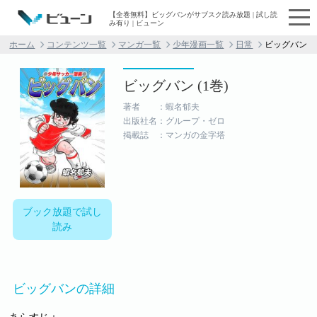
【全巻無料】ビッグバンがサブスク読み放題 | 試し読
み有り | ビューン
ホーム
コンテンツ一覧
マンガ一覧
少年漫画一覧
日常
ビッグバン
ビッグバン (1巻)
著者 ：蝦名郁夫
出版社名：グループ・ゼロ
掲載誌 ：マンガの金字塔
ブック放題で試し
読み
ビッグバンの詳細