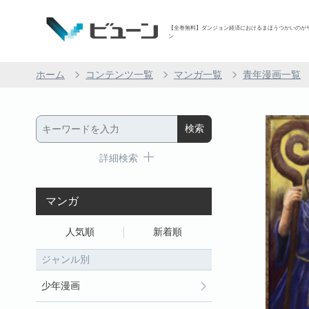
【全巻無料】ダンジョン経済におけるまほうつかいのがサブス
ン
ホーム
コンテンツ一覧
マンガ一覧
青年漫画一覧
詳細検索
マンガ
人気順
新着順
ジャンル別
少年漫画