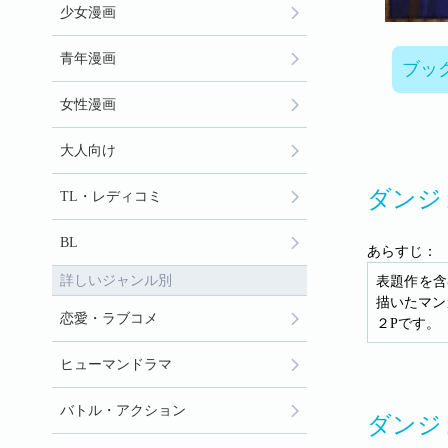
少女漫画
青年漫画
ブッ
女性漫画
大人向け
ダンジ
TL・レディコミ
BL
あらすじ：
詳しいジャンル別
表題作を含
描いたマン
恋愛・ラブコメ
２Pです。
ヒューマンドラマ
バトル・アクション
ダンジ