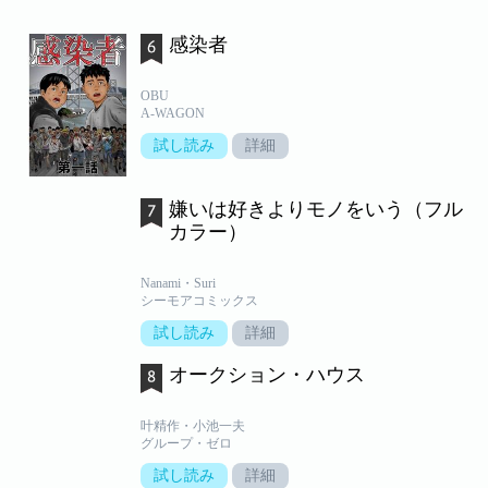
感染者
OBU
A-WAGON
試し読み
詳細
嫌いは好きよりモノをいう（フル
カラー）
Nanami・Suri
シーモアコミックス
試し読み
詳細
オークション・ハウス
叶精作・小池一夫
グループ・ゼロ
試し読み
詳細