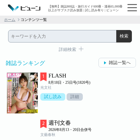
【無料】雑誌800誌・旅行ガイド600冊・漫画65,000冊
以上がサブスク読み放題 | 試し読み有り | ビューン
ホーム
コンテンツ一覧
詳細検索
雑誌ランキング
雑誌一覧へ
FLASH
8月18日・25日号(1820号)
光文社
試し読み
詳細
週刊文春
2026年8月13・20日合併号
文藝春秋