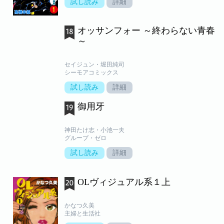
試し読み
詳細
オッサンフォー ～終わらない青春
～
セイジュン・堀田純司
シーモアコミックス
試し読み
詳細
御用牙
神田たけ志・小池一夫
グループ・ゼロ
試し読み
詳細
OLヴィジュアル系１上
かなつ久美
主婦と生活社