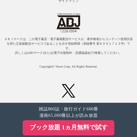
サイトマップ
ＡＢＪマークは、この電子書店・電子書籍配信サービスが、著作権者からコンテンツ使用許諾
を得た正規版配信サービスであることを示す登録商標（登録番号 第６０９１７１３号）で
す。
詳しくは[ABJマーク]または[電子出版制作・流通協議会]で検索してください。
Copyright© Viewn Corp. All Rights Reserved.
雑誌800誌・旅行ガイド600冊
漫画65,000冊以上が読み放題
ブック放題 1ヵ月無料で試す