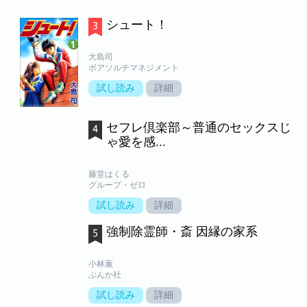
シュート！
大島司
ボアソルチマネジメント
試し読み
詳細
セフレ倶楽部～普通のセックスじ
ゃ愛を感...
藤堂はくる
グループ・ゼロ
試し読み
詳細
強制除霊師・斎 因縁の家系
小林薫
ぶんか社
試し読み
詳細