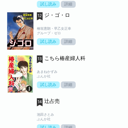
試し読み
詳細
ジ・ゴ・ロ
檜垣憲朗・早乙女正幸
グループ・ゼロ
試し読み
詳細
こちら椿産婦人科
あまねかずみ
ぶんか社
試し読み
詳細
辻占売
池田さとみ
ぶんか社
試し読み
詳細