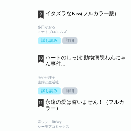
イタズラなKiss(フルカラー版)
多田かおる
ミナトプロ/エムズ
試し読み
詳細
ハートのしっぽ 動物病院わんにゃ
ん事件...
あやせ理子
主婦と生活社
試し読み
詳細
永遠の愛は誓いません！（フルカ
ラー）
寿シン・Rickey
シーモアコミックス