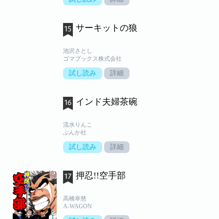
サーキットの狼
池沢さとし
ゴマブックス株式会社
試し読み
詳細
インド夫婦茶碗
流水りんこ
ぶんか社
試し読み
詳細
押忍!!空手部
高橋幸慈
A-WAGON