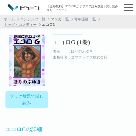
【全巻無料】エコロGがサブスク読み放題 | 試し読み
有り | ビューン
ホーム
コンテンツ一覧
マンガ一覧
青年漫画一覧
ギャグ・コメディー
エコロG
エコロG (1巻)
著者 ：ほりのぶゆき
出版社名：ゴマブックス株式会社
ブック放題で試し
読み
エコロGの詳細