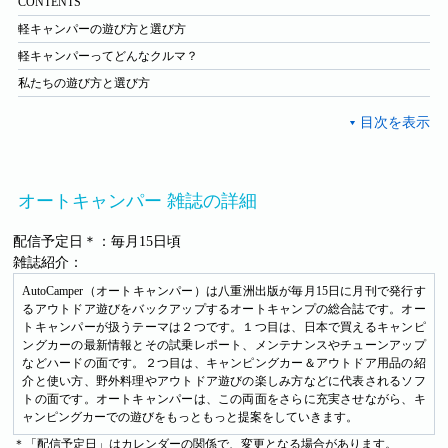
CONTENTS
軽キャンパーの遊び方と選び方
軽キャンパーってどんなクルマ？
私たちの遊び方と選び方
オートキャンパー 雑誌の詳細
配信予定日＊：毎月15日頃
雑誌紹介：
AutoCamper（オートキャンパー）は八重洲出版が毎月15日に月刊で発行す
るアウトドア遊びをバックアップするオートキャンプの総合誌です。オー
トキャンパーが扱うテーマは２つです。１つ目は、日本で買えるキャンピ
ングカーの最新情報とその試乗レポート、メンテナンスやチューンアップ
などハードの面です。２つ目は、キャンピングカー＆アウトドア用品の紹
介と使い方、野外料理やアウトドア遊びの楽しみ方などに代表されるソフ
トの面です。オートキャンパーは、この両面をさらに充実させながら、キ
ャンピングカーでの遊びをもっともっと提案をしていきます。
＊「配信予定日」はカレンダーの関係で、変更となる場合があります。