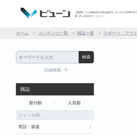
【無料】つり情報(辰巳出版)最新号 | No.1145 2026年5
題 | 試し読み有り | ビューン
ホーム
コンテンツ一覧
雑誌一覧
スポーツ・アウ
詳細検索
雑誌
新刊順
人気順
ジャンル別
実話・娯楽